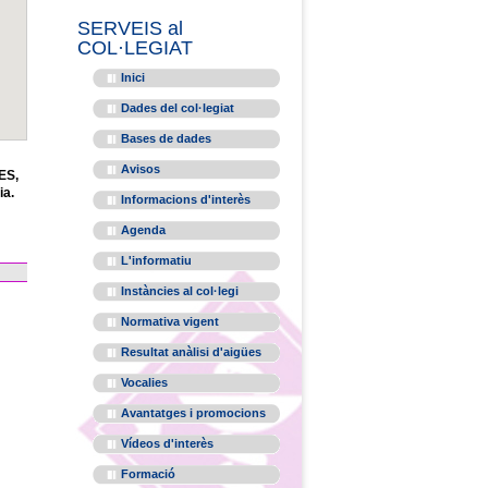
SERVEIS al
COL·LEGIAT
Inici
Dades del col·legiat
Bases de dades
Avisos
ES,
ia.
Informacions d'interès
Agenda
L'informatiu
Instàncies al col·legi
Normativa vigent
Resultat anàlisi d'aigües
Vocalies
Avantatges i promocions
Vídeos d'interès
Formació