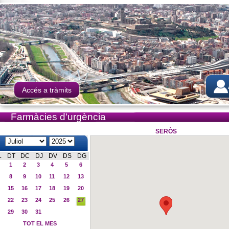
Accés a tràmits
Farmàcies d'urgència
SERÒS
L
DT
DC
DJ
DV
DS
DG
1
2
3
4
5
6
8
9
10
11
12
13
15
16
17
18
19
20
22
23
24
25
26
27
29
30
31
TOT EL MES