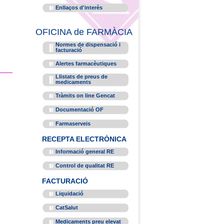
Enllaços d'interès
OFICINA de FARMÀCIA
Normes de dispensació i
facturació
Alertes farmacèutiques
Llistats de preus de
medicaments
Tràmits on line Gencat
Documentació OF
Farmaserveis
RECEPTA ELECTRÒNICA
Informació general RE
Control de qualitat RE
FACTURACIÓ
Liquidació
CatSalut
Medicaments preu elevat