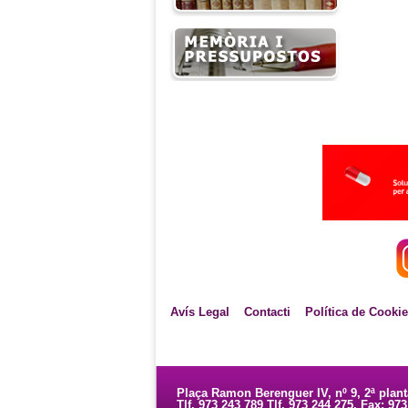
Avís Legal
Contacti
Política de Cooki
Plaça Ramon Berenguer IV, nº 9, 2ª plan
Tlf. 973 243 789 Tlf. 973 244 275. Fax: 97