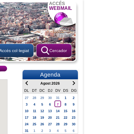
ACCÉS
WEBMAIL
Accés col·legiat
Cercador
Agenda
Agost 2026
DL
DT
DC
DJ
DV
DS
DG
27
28
29
30
31
1
2
3
4
5
6
7
8
9
10
11
12
13
14
15
16
17
18
19
20
21
22
23
24
25
26
27
28
29
30
31
1
2
3
4
5
6