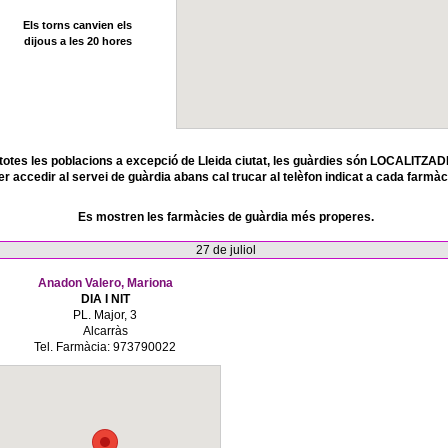
Els torns canvien els
dijous a les 20 hores
totes les poblacions a excepció de Lleida ciutat, les guàrdies són LOCALITZAD
er accedir al servei de guàrdia abans cal trucar al telèfon indicat a cada farmàc
Es mostren les farmàcies de guàrdia més properes.
27 de juliol
Anadon Valero, Mariona
DIA I NIT
PL. Major, 3
Alcarràs
Tel. Farmàcia: 973790022