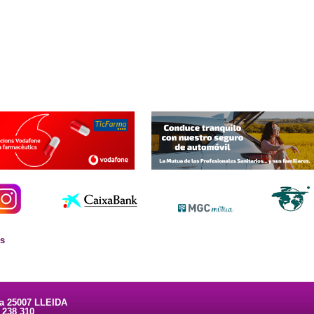
es
ta 25007 LLEIDA
3 238 310