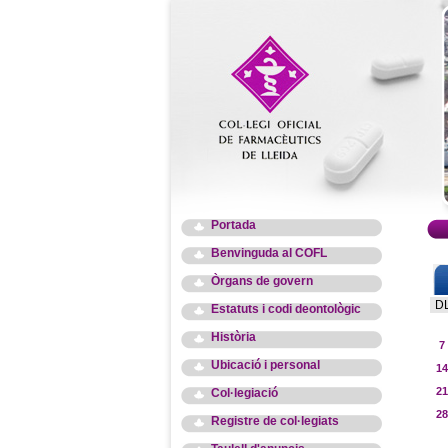
Portada
Benvinguda al COFL
Òrgans de govern
D
Estatuts i codi deontològic
Història
7
Ubicació i personal
14
21
Col·legiació
28
Registre de col·legiats