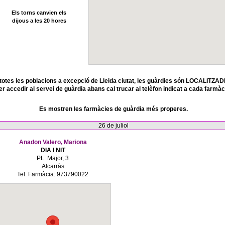
Els torns canvien els
dijous a les 20 hores
totes les poblacions a excepció de Lleida ciutat, les guàrdies són LOCALITZAD
er accedir al servei de guàrdia abans cal trucar al telèfon indicat a cada farmàc
Es mostren les farmàcies de guàrdia més properes.
26 de juliol
Anadon Valero, Mariona
DIA I NIT
PL. Major, 3
Alcarràs
Tel. Farmàcia: 973790022