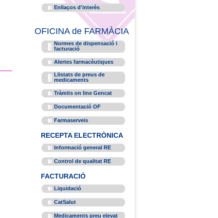
Enllaços d'interès
OFICINA de FARMÀCIA
Normes de dispensació i
facturació
Alertes farmacèutiques
Llistats de preus de
medicaments
Tràmits on line Gencat
Documentació OF
Farmaserveis
RECEPTA ELECTRÒNICA
Informació general RE
Control de qualitat RE
FACTURACIÓ
Liquidació
CatSalut
Medicaments preu elevat