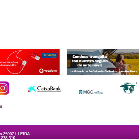
es
ta 25007 LLEIDA
3 238 310