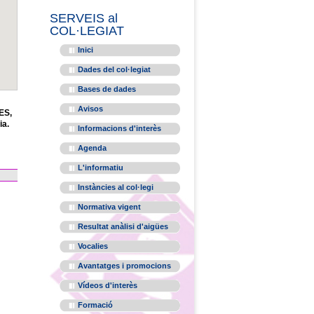
SERVEIS al
COL·LEGIAT
Inici
Dades del col·legiat
Bases de dades
Avisos
ES,
ia.
Informacions d'interès
Agenda
L'informatiu
Instàncies al col·legi
Normativa vigent
Resultat anàlisi d'aigües
Vocalies
Avantatges i promocions
Vídeos d'interès
Formació