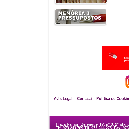
Avís Legal
Contacti
Política de Cooki
Plaça Ramon Berenguer IV, nº 9, 2ª plan
Tlf. 973 243 789 Tlf. 973 244 275. Fax: 97