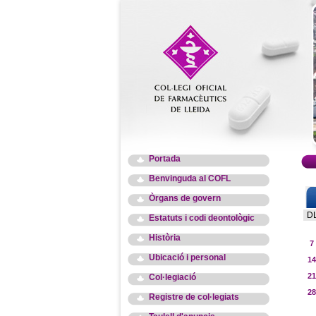
Portada
Benvinguda al COFL
Òrgans de govern
D
Estatuts i codi deontològic
Història
7
Ubicació i personal
14
21
Col·legiació
28
Registre de col·legiats