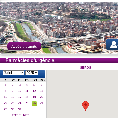
Accés a tràmits
Farmàcies d'urgència
SERÒS
L
DT
DC
DJ
DV
DS
DG
1
2
3
4
5
6
8
9
10
11
12
13
15
16
17
18
19
20
22
23
24
25
26
27
29
30
31
TOT EL MES