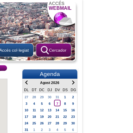
ACCÉS
WEBMAIL
Accés col·legiat
Cercador
Agenda
Agost 2026
DL
DT
DC
DJ
DV
DS
DG
27
28
29
30
31
1
2
3
4
5
6
7
8
9
10
11
12
13
14
15
16
17
18
19
20
21
22
23
24
25
26
27
28
29
30
31
1
2
3
4
5
6