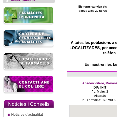
Taulell d'anuncis
Els torns canvien els
dijous a les 20 hores
A totes les poblacions a 
LOCALITZADES, per accedir
telèfon
Es mostren les f
Anadon Valero, Marion
DIA I NIT
PL. Major, 3
Alcarràs
Tel. Farmàcia: 97379002
Notícies i Consells
Notícies d'actualitat