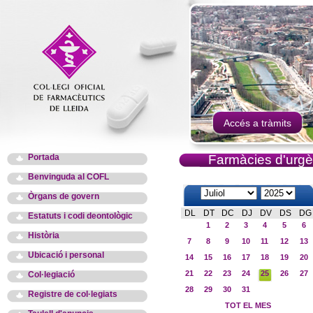
Accés a tràmits
Portada
Farmàcies d'urgè
Benvinguda al COFL
Òrgans de govern
DL
DT
DC
DJ
DV
DS
DG
Estatuts i codi deontològic
1
2
3
4
5
6
Història
7
8
9
10
11
12
13
Ubicació i personal
14
15
16
17
18
19
20
21
22
23
24
25
26
27
Col·legiació
28
29
30
31
Registre de col·legiats
TOT EL MES