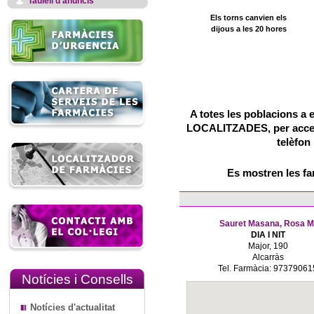
Taulell d'anuncis
Els torns canvien els
dijous a les 20 hores
A totes les poblacions a 
LOCALITZADES, per accedir
telèfon
Es mostren les f
Sauret Masana, Rosa M
DIA I NIT
Major, 190
Alcarràs
Tel. Farmàcia: 97379061
Notícies i Consells
Notícies d'actualitat