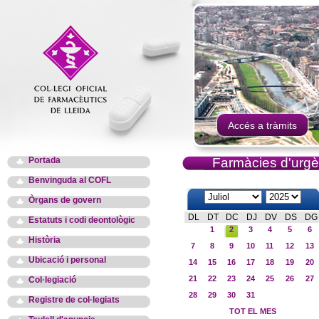
Accés a tràmits
Portada
Farmàcies d'urgè
Benvinguda al COFL
Òrgans de govern
DL
DT
DC
DJ
DV
DS
DG
Estatuts i codi deontològic
1
2
3
4
5
6
Història
7
8
9
10
11
12
13
Ubicació i personal
14
15
16
17
18
19
20
21
22
23
24
25
26
27
Col·legiació
28
29
30
31
Registre de col·legiats
TOT EL MES