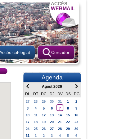
ACCÉS
WEBMAIL
Accés col·legiat
Cercador
Agenda
Agost 2026
DL
DT
DC
DJ
DV
DS
DG
27
28
29
30
31
1
2
3
4
5
6
7
8
9
10
11
12
13
14
15
16
17
18
19
20
21
22
23
24
25
26
27
28
29
30
31
1
2
3
4
5
6