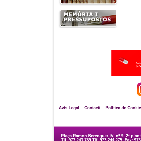
Avís Legal
Contacti
Política de Cooki
Plaça Ramon Berenguer IV, nº 9, 2ª plan
Tlf. 973 243 789 Tlf. 973 244 275. Fax: 97