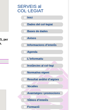
SERVEIS al
COL·LEGIAT
Inici
Dades del col·legiat
Bases de dades
Avisos
S, per
a.
Informacions d'interès
Agenda
L'informatiu
Instàncies al col·legi
Normativa vigent
Resultat anàlisi d'aigües
Vocalies
Avantatges i promocions
Vídeos d'interès
Formació