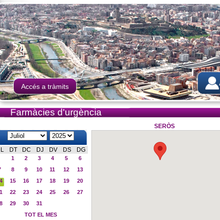
Accés a tràmits
Farmàcies d'urgència
SERÒS
L
DT
DC
DJ
DV
DS
DG
1
2
3
4
5
6
7
8
9
10
11
12
13
4
15
16
17
18
19
20
1
22
23
24
25
26
27
8
29
30
31
TOT EL MES