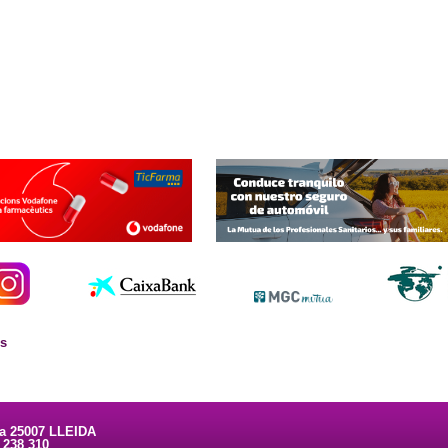
es
ta 25007 LLEIDA
3 238 310