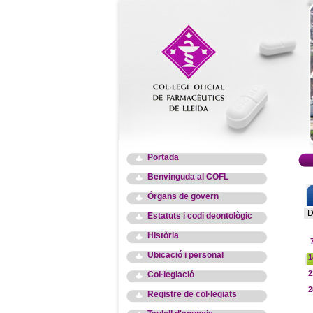
Portada
Benvinguda al COFL
Òrgans de govern
D
Estatuts i codi deontològic
Història
Ubicació i personal
1
2
Col·legiació
2
Registre de col·legiats