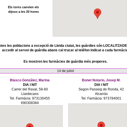
Els torns canvien els
dijous a les 20 hores
otes les poblacions a excepció de Lleida ciutat, les guàrdies són LOCALITZADE
accedir al servei de guàrdia abans cal trucar al telèfon indicat a cada farmàci
Es mostren les farmàcies de guàrdia més properes.
14 de juliol
Blasco González, Marina
Bonet Notario, Josep M.
DIA I NIT
DIA I NIT
Carrer del Raval, 58-60
Segon Passeig de Ronda, 42
Llardecans
Alcarràs
Tel. Farmàcia: 973130455
Tel. Farmàcia: 973784001
690308384