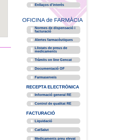
Enllaços d'interès
OFICINA de FARMÀCIA
Normes de dispensació i
facturació
Alertes farmacèutiques
Llistats de preus de
medicaments
Tràmits on line Gencat
Documentació OF
Farmaserveis
RECEPTA ELECTRÒNICA
Informació general RE
Control de qualitat RE
FACTURACIÓ
Liquidació
CatSalut
Medicaments preu elevat