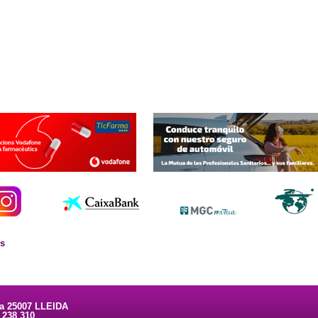
es
ta 25007 LLEIDA
3 238 310