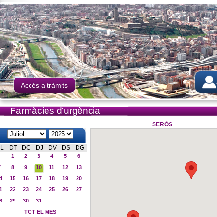
Accés a tràmits
Farmàcies d'urgència
SERÒS
L
DT
DC
DJ
DV
DS
DG
1
2
3
4
5
6
7
8
9
10
11
12
13
4
15
16
17
18
19
20
1
22
23
24
25
26
27
8
29
30
31
TOT EL MES