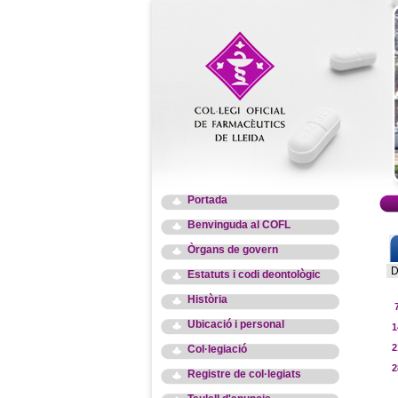
Portada
Benvinguda al COFL
Òrgans de govern
D
Estatuts i codi deontològic
Història
Ubicació i personal
1
2
Col·legiació
2
Registre de col·legiats