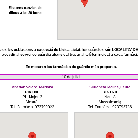
Els torns canvien els
dijous a les 20 hores
otes les poblacions a excepció de Lleida ciutat, les guàrdies són LOCALITZADE
accedir al servei de guàrdia abans cal trucar al telèfon indicat a cada farmàci
Es mostren les farmàcies de guàrdia més properes.
10 de juliol
Anadon Valero, Mariona
Siuraneta Molins, Laura
DIA I NIT
DIA I NIT
PL. Major, 3
Nou, 8
Alcarràs
Massalcoreig
Tel. Farmàcia: 973790022
Tel. Farmàcia: 973793786