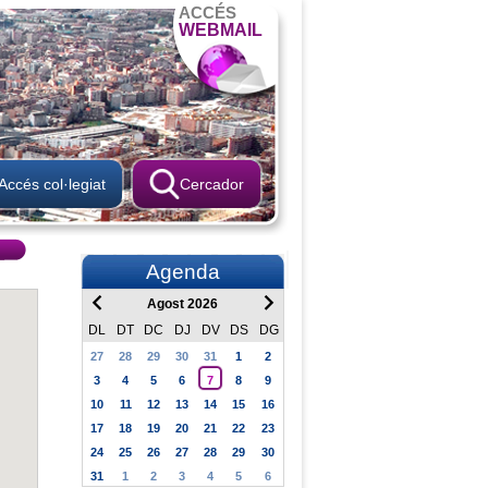
ACCÉS
WEBMAIL
Accés col·legiat
Cercador
Agenda
Agost 2026
DL
DT
DC
DJ
DV
DS
DG
27
28
29
30
31
1
2
3
4
5
6
7
8
9
10
11
12
13
14
15
16
17
18
19
20
21
22
23
24
25
26
27
28
29
30
31
1
2
3
4
5
6