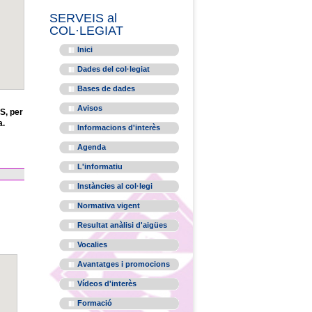
SERVEIS al
COL·LEGIAT
Inici
Dades del col·legiat
Bases de dades
Avisos
S, per
a.
Informacions d'interès
Agenda
L'informatiu
Instàncies al col·legi
Normativa vigent
Resultat anàlisi d'aigües
Vocalies
Avantatges i promocions
Vídeos d'interès
Formació