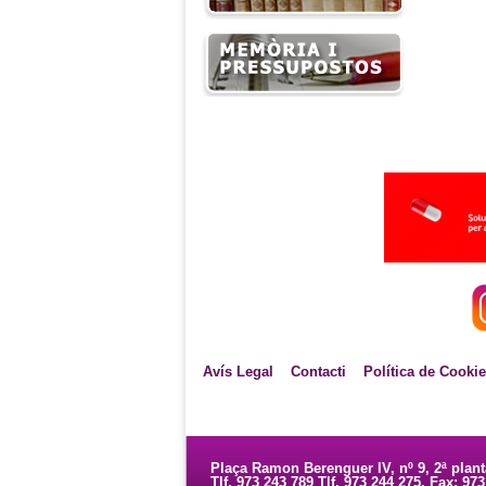
Avís Legal
Contacti
Política de Cooki
Plaça Ramon Berenguer IV, nº 9, 2ª plan
Tlf. 973 243 789 Tlf. 973 244 275. Fax: 97