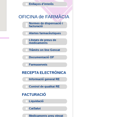
Enllaços d'interès
OFICINA de FARMÀCIA
Normes de dispensació i
facturació
Alertes farmacèutiques
Llistats de preus de
medicaments
Tràmits on line Gencat
Documentació OF
Farmaserveis
RECEPTA ELECTRÒNICA
Informació general RE
Control de qualitat RE
FACTURACIÓ
Liquidació
CatSalut
Medicaments preu elevat