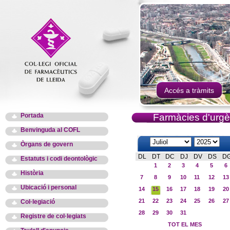
Accés a tràmits
Portada
Farmàcies d'urgè
Benvinguda al COFL
Òrgans de govern
DL
DT
DC
DJ
DV
DS
D
Estatuts i codi deontològic
1
2
3
4
5
6
Història
7
8
9
10
11
12
13
Ubicació i personal
14
15
16
17
18
19
20
21
22
23
24
25
26
27
Col·legiació
28
29
30
31
Registre de col·legiats
TOT EL MES