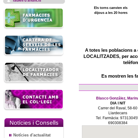
Taulell d'anuncis
Els torns canvien els
dijous a les 20 hores
A totes les poblacions a 
LOCALITZADES, per accedi
telèfon
Es mostren les f
Blasco González, Marin
DIA I NIT
Carrer del Raval, 58-60
Llardecans
Tel. Farmàcia: 97313045
Notícies i Consells
690308384
Notícies d'actualitat