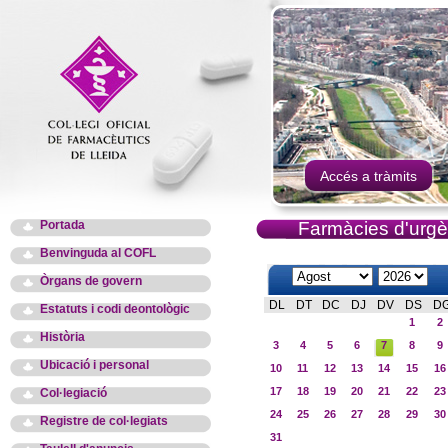
Accés a tràmits
Portada
Farmàcies d'urgè
Benvinguda al COFL
Òrgans de govern
DL
DT
DC
DJ
DV
DS
D
Estatuts i codi deontològic
1
2
Història
3
4
5
6
7
8
9
Ubicació i personal
10
11
12
13
14
15
16
17
18
19
20
21
22
23
Col·legiació
24
25
26
27
28
29
30
Registre de col·legiats
31