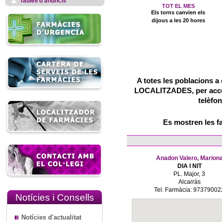
Taulell d'anuncis
TOT EL MES
Els torns canvien els
dijous a les 20 hores
A totes les poblacions a 
LOCALITZADES, per accedi
telèfon
Es mostren les f
Anadon Valero, Marion
DIA I NIT
PL. Major, 3
Alcarràs
Tel. Farmàcia: 97379002
Notícies i Consells
Notícies d'actualitat