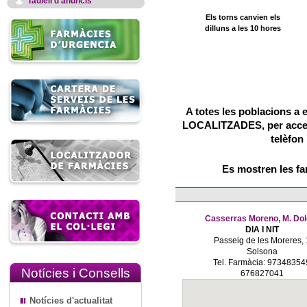
Taulell d'anuncis
Els torns canvien els
dilluns a les 10 hores
A totes les poblacions a 
LOCALITZADES, per accedir
telèfon
Es mostren les f
Casserras Moreno, M. Dol
DIA I NIT
Passeig de les Moreres, 
Solsona
Tel. Farmàcia: 97348354
Notícies i Consells
676827041
Notícies d'actualitat