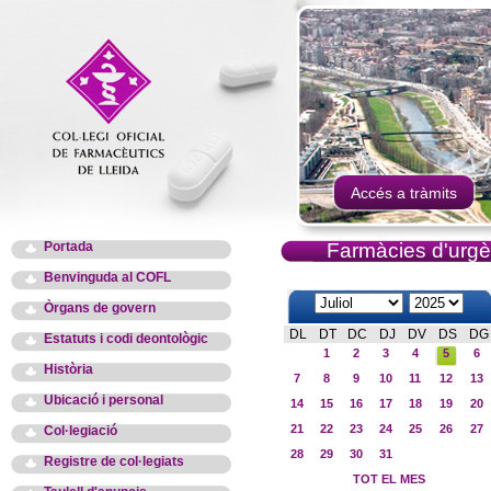
Accés a tràmits
Portada
Farmàcies d'urgè
Benvinguda al COFL
Òrgans de govern
DL
DT
DC
DJ
DV
DS
DG
Estatuts i codi deontològic
1
2
3
4
5
6
Història
7
8
9
10
11
12
13
Ubicació i personal
14
15
16
17
18
19
20
21
22
23
24
25
26
27
Col·legiació
28
29
30
31
Registre de col·legiats
TOT EL MES