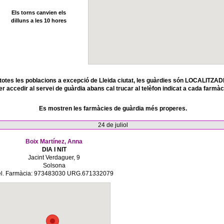
Els torns canvien els
dilluns a les 10 hores
totes les poblacions a excepció de Lleida ciutat, les guàrdies són LOCALITZAD
er accedir al servei de guàrdia abans cal trucar al telèfon indicat a cada farmàc
Es mostren les farmàcies de guàrdia més properes.
24 de juliol
Boix Martínez, Anna
DIA I NIT
Jacint Verdaguer, 9
Solsona
el. Farmàcia: 973483030 URG.671332079