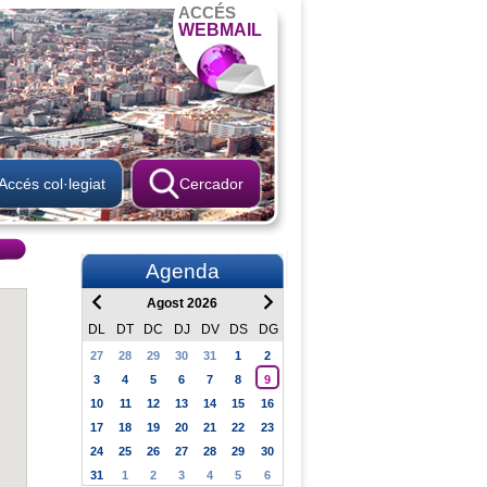
ACCÉS
WEBMAIL
Accés col·legiat
Cercador
Agenda
Agost 2026
DL
DT
DC
DJ
DV
DS
DG
27
28
29
30
31
1
2
3
4
5
6
7
8
9
10
11
12
13
14
15
16
17
18
19
20
21
22
23
24
25
26
27
28
29
30
31
1
2
3
4
5
6