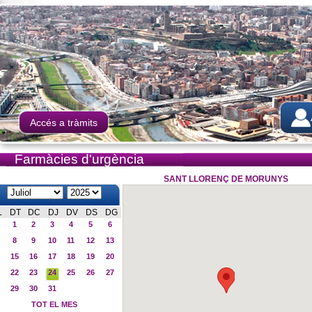
Accés a tràmits
Farmàcies d'urgència
SANT LLORENÇ DE MORUNYS
L
DT
DC
DJ
DV
DS
DG
1
2
3
4
5
6
8
9
10
11
12
13
15
16
17
18
19
20
22
23
24
25
26
27
29
30
31
TOT EL MES