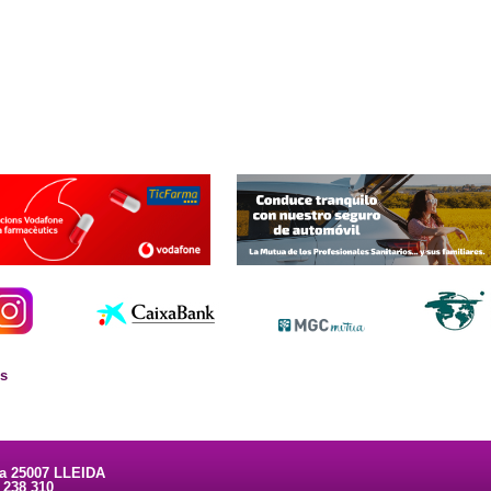
es
ta 25007 LLEIDA
3 238 310