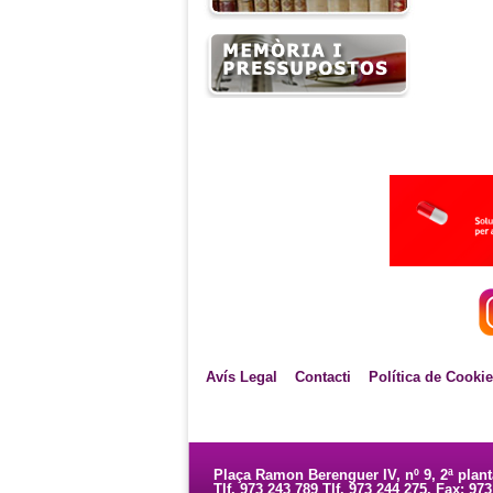
Avís Legal
Contacti
Política de Cooki
Plaça Ramon Berenguer IV, nº 9, 2ª plan
Tlf. 973 243 789 Tlf. 973 244 275. Fax: 97