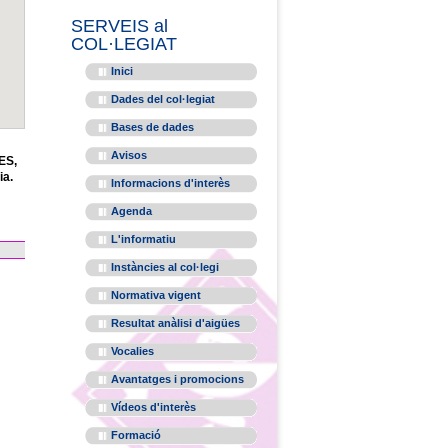
SERVEIS al
COL·LEGIAT
Inici
Dades del col·legiat
Bases de dades
Avisos
ES,
ia.
Informacions d'interès
Agenda
L'informatiu
Instàncies al col·legi
Normativa vigent
Resultat anàlisi d'aigües
Vocalies
Avantatges i promocions
Vídeos d'interès
Formació