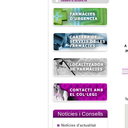
Taulell d'anuncis
A 
p
T
Notícies i Consells
Notícies d'actualitat