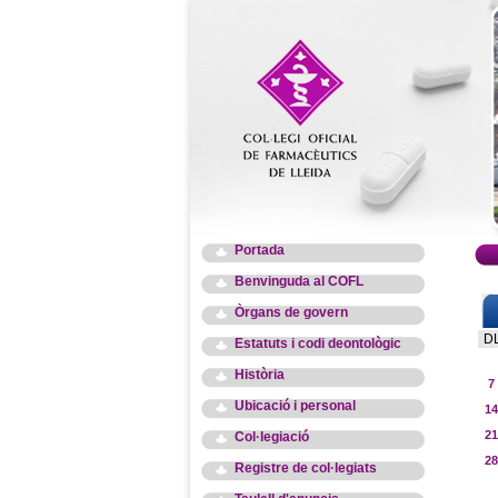
Portada
Benvinguda al COFL
Òrgans de govern
D
Estatuts i codi deontològic
Història
7
Ubicació i personal
14
21
Col·legiació
28
Registre de col·legiats