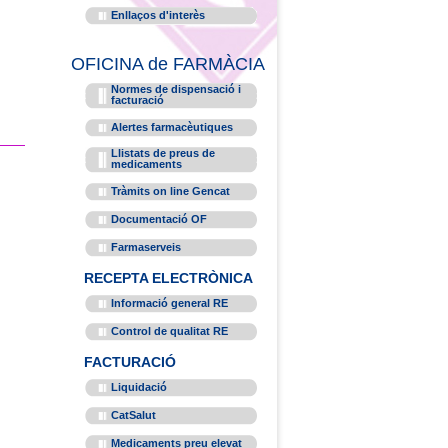
Enllaços d'interès
OFICINA de FARMÀCIA
Normes de dispensació i
facturació
Alertes farmacèutiques
Llistats de preus de
medicaments
Tràmits on line Gencat
Documentació OF
Farmaserveis
RECEPTA ELECTRÒNICA
Informació general RE
Control de qualitat RE
FACTURACIÓ
Liquidació
CatSalut
Medicaments preu elevat