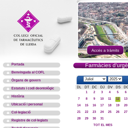
Accés a tràmits
Portada
Farmàcies d'urgè
Benvinguda al COFL
Òrgans de govern
DL
DT
DC
DJ
DV
DS
D
Estatuts i codi deontològic
1
2
3
4
5
6
Història
7
8
9
10
11
12
13
Ubicació i personal
14
15
16
17
18
19
20
21
22
23
24
25
26
27
Col·legiació
28
29
30
31
Registre de col·legiats
TOT EL MES