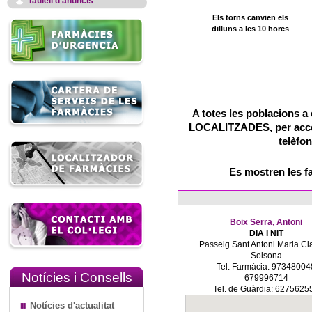
Taulell d'anuncis
Els torns canvien els
dilluns a les 10 hores
A totes les poblacions a 
LOCALITZADES, per accedi
telèfon
Es mostren les f
Boix Serra, Antoni
DIA I NIT
Passeig Sant Antoni Maria Cla
Solsona
Tel. Farmàcia: 97348004
Notícies i Consells
679996714
Tel. de Guàrdia: 6275625
Notícies d'actualitat