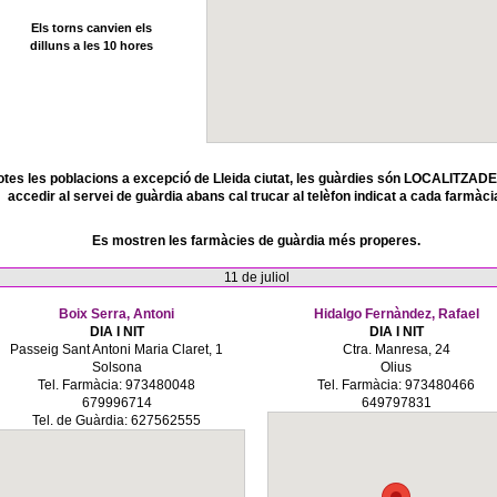
Els torns canvien els
dilluns a les 10 hores
otes les poblacions a excepció de Lleida ciutat, les guàrdies són LOCALITZADE
accedir al servei de guàrdia abans cal trucar al telèfon indicat a cada farmàci
Es mostren les farmàcies de guàrdia més properes.
11 de juliol
Boix Serra, Antoni
Hidalgo Fernàndez, Rafael
DIA I NIT
DIA I NIT
Passeig Sant Antoni Maria Claret, 1
Ctra. Manresa, 24
Solsona
Olius
Tel. Farmàcia: 973480048
Tel. Farmàcia: 973480466
679996714
649797831
Tel. de Guàrdia: 627562555