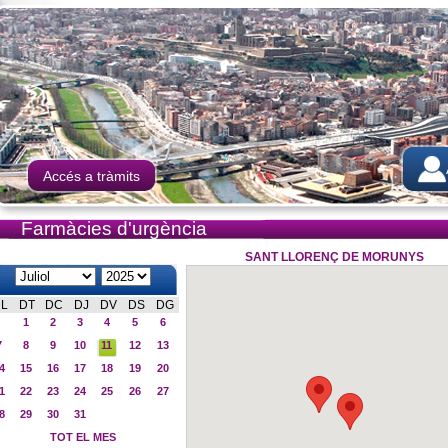
Accés a tràmits
Farmàcies d'urgència
SANT LLORENÇ DE MORUNYS
L
DT
DC
DJ
DV
DS
DG
1
2
3
4
5
6
7
8
9
10
11
12
13
4
15
16
17
18
19
20
1
22
23
24
25
26
27
8
29
30
31
TOT EL MES