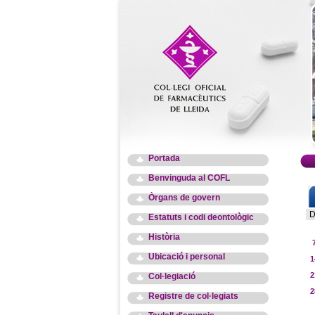
Portada
Benvinguda al COFL
Òrgans de govern
D
Estatuts i codi deontològic
Història
Ubicació i personal
1
2
Col·legiació
2
Registre de col·legiats