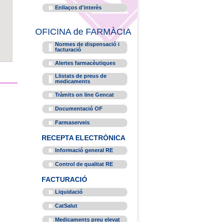
Enllaços d'interès
OFICINA de FARMÀCIA
Normes de dispensació i
facturació
Alertes farmacèutiques
Llistats de preus de
medicaments
Tràmits on line Gencat
Documentació OF
Farmaserveis
RECEPTA ELECTRÒNICA
Informació general RE
Control de qualitat RE
FACTURACIÓ
Liquidació
CatSalut
Medicaments preu elevat