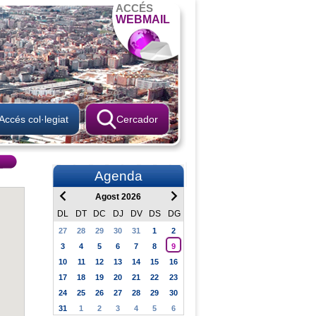
ACCÉS
WEBMAIL
Accés col·legiat
Cercador
Agenda
Agost 2026
DL
DT
DC
DJ
DV
DS
DG
27
28
29
30
31
1
2
3
4
5
6
7
8
9
10
11
12
13
14
15
16
17
18
19
20
21
22
23
24
25
26
27
28
29
30
31
1
2
3
4
5
6