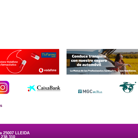
es
ta 25007 LLEIDA
3 238 310