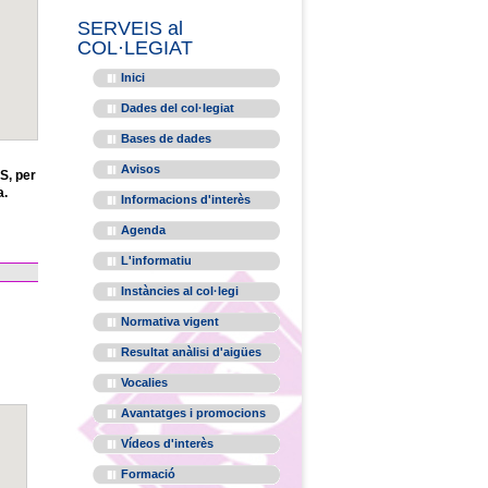
SERVEIS al
COL·LEGIAT
Inici
Dades del col·legiat
Bases de dades
Avisos
S, per
a.
Informacions d'interès
Agenda
L'informatiu
Instàncies al col·legi
Normativa vigent
Resultat anàlisi d'aigües
Vocalies
Avantatges i promocions
Vídeos d'interès
Formació