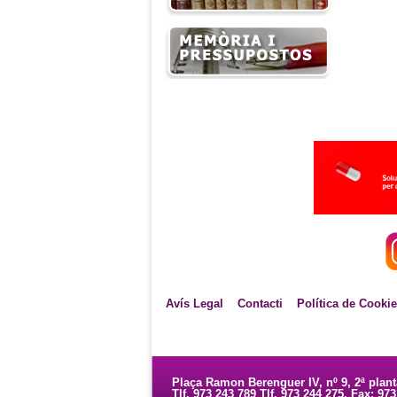
Avís Legal
Contacti
Política de Cooki
Plaça Ramon Berenguer IV, nº 9, 2ª plan
Tlf. 973 243 789 Tlf. 973 244 275. Fax: 97