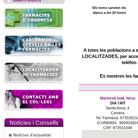
Taulell d'anuncis
Els torns canvien els
dijous a les 20 hores
A totes les poblacions a 
LOCALITZADES, per accedir
telèfon
Es mostren les f
Martorell Solé, Neus
DIA I NIT
Santa Anna, 4
Cervera
Tel. Farmàcia: 97353015
Notícies i Consells
G.URBANA.: 90092492
CAP: 973531048
Notícies d'actualitat