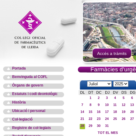
Accés a tràmits
Portada
Farmàcies d'urgè
Benvinguda al COFL
Òrgans de govern
DL
DT
DC
DJ
DV
DS
DG
Estatuts i codi deontològic
1
2
3
4
5
6
Història
7
8
9
10
11
12
13
Ubicació i personal
14
15
16
17
18
19
20
21
22
23
24
25
26
27
Col·legiació
28
29
30
31
Registre de col·legiats
TOT EL MES