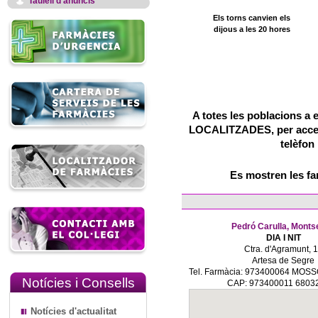
Taulell d'anuncis
Els torns canvien els
dijous a les 20 hores
A totes les poblacions a 
LOCALITZADES, per accedir
telèfon
Es mostren les f
Pedró Carulla, Monts
DIA I NIT
Ctra. d'Agramunt, 
Artesa de Segre
Tel. Farmàcia: 973400064 MOS
Notícies i Consells
CAP: 973400011 6803
Notícies d'actualitat