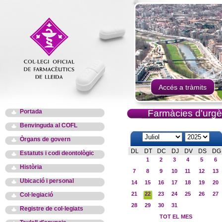
Accés a tràmits
Portada
Farmàcies d'urgè
Benvinguda al COFL
Òrgans de govern
DL
DT
DC
DJ
DV
DS
DG
Estatuts i codi deontològic
1
2
3
4
5
6
Història
7
8
9
10
11
12
13
Ubicació i personal
14
15
16
17
18
19
20
21
22
23
24
25
26
27
Col·legiació
28
29
30
31
Registre de col·legiats
TOT EL MES